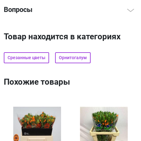
Высота
70
0
из 5
(0)
Вопросы
Написать отзыв
Товар находится в категориях
Срезанные цветы
Орнитогалум
Спросить
Похожие товары